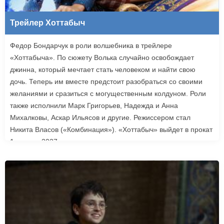
Трейлер Хоттабыч
Федор Бондарчук в роли волшебника в трейлере
«Хоттабыча». По сюжету Волька случайно освобождает
джинна, который мечтает стать человеком и найти свою
дочь. Теперь им вместе предстоит разобраться со своими
желаниями и сразиться с могущественным колдуном. Роли
также исполнили Марк Григорьев, Надежда и Анна
Михалковы, Аскар Ильясов и другие. Режиссером стал
Никита Власов («Комбинация»). «Хоттабыч» выйдет в прокат
1 января 2027 года.