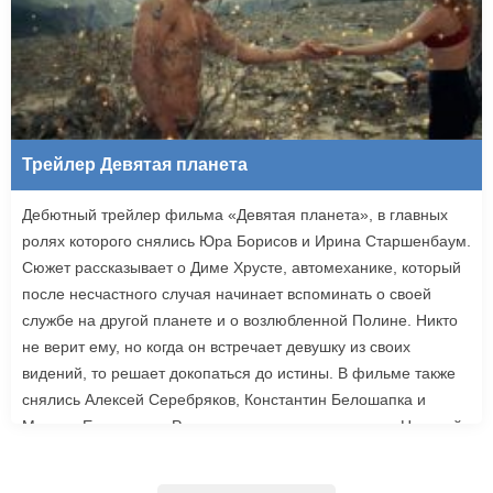
Трейлер Девятая планета
Дебютный трейлер фильма «Девятая планета», в главных
ролях которого снялись Юра Борисов и Ирина Старшенбаум.
Сюжет рассказывает о Диме Хрусте, автомеханике, который
после несчастного случая начинает вспоминать о своей
службе на другой планете и о возлюбленной Полине. Никто
не верит ему, но когда он встречает девушку из своих
видений, то решает докопаться до истины. В фильме также
снялись Алексей Серебряков, Константин Белошапка и
Максим Емельянов. Режиссером картины выступил Николай
Рыбников, известный по фильму «Чекаго». Премьера
«Девятой планеты» запланирована на 24 сентября.