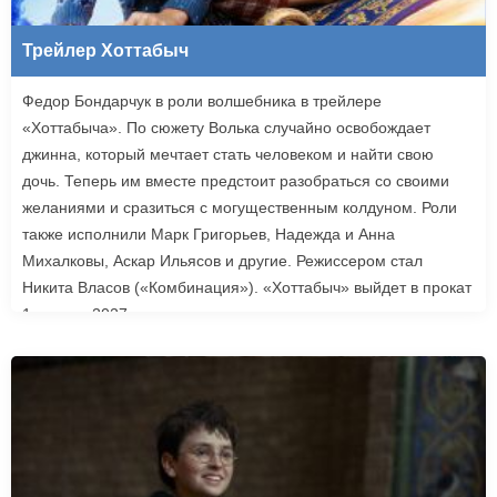
Трейлер Хоттабыч
Федор Бондарчук в роли волшебника в трейлере
«Хоттабыча». По сюжету Волька случайно освобождает
джинна, который мечтает стать человеком и найти свою
дочь. Теперь им вместе предстоит разобраться со своими
желаниями и сразиться с могущественным колдуном. Роли
также исполнили Марк Григорьев, Надежда и Анна
Михалковы, Аскар Ильясов и другие. Режиссером стал
Никита Власов («Комбинация»). «Хоттабыч» выйдет в прокат
1 января 2027 года.