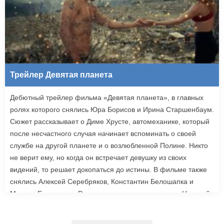
Трейлер Девятая планета
Дебютный трейлер фильма «Девятая планета», в главных
ролях которого снялись Юра Борисов и Ирина Старшенбаум.
Сюжет рассказывает о Диме Хрусте, автомеханике, который
после несчастного случая начинает вспоминать о своей
службе на другой планете и о возлюбленной Полине. Никто
не верит ему, но когда он встречает девушку из своих
видений, то решает докопаться до истины. В фильме также
снялись Алексей Серебряков, Константин Белошапка и
Максим Емельянов. Режиссером картины выступил Николай
Рыбников, известный по фильму «Чекаго». Премьера
«Девятой планеты» запланирована на 24 сентября.