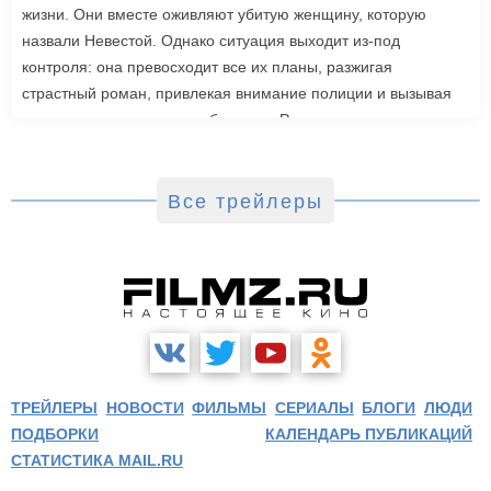
жизни. Они вместе оживляют убитую женщину, которую
назвали Невестой. Однако ситуация выходит из-под
контроля: она превосходит все их планы, разжигая
страстный роман, привлекая внимание полиции и вызывая
радикальную реакцию в обществе. Роли также исполнили
Джейк Джилленхол, Питер Сарсгаард, Пенелопа Крус, Аннетт
Бенинг. Режиссером стала Мэгги Джилленхол. «Невеста»
выйдет в зарубежный прокат 6 марта.
Все трейлеры
ТРЕЙЛЕРЫ
НОВОСТИ
ФИЛЬМЫ
СЕРИАЛЫ
БЛОГИ
ЛЮДИ
ПОДБОРКИ
КАЛЕНДАРЬ ПУБЛИКАЦИЙ
СТАТИСТИКА MAIL.RU