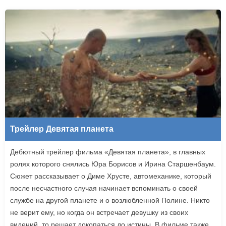
Трейлер Девятая планета
Дебютный трейлер фильма «Девятая планета», в главных
ролях которого снялись Юра Борисов и Ирина Старшенбаум.
Сюжет рассказывает о Диме Хрусте, автомеханике, который
после несчастного случая начинает вспоминать о своей
службе на другой планете и о возлюбленной Полине. Никто
не верит ему, но когда он встречает девушку из своих
видений, то решает докопаться до истины. В фильме также