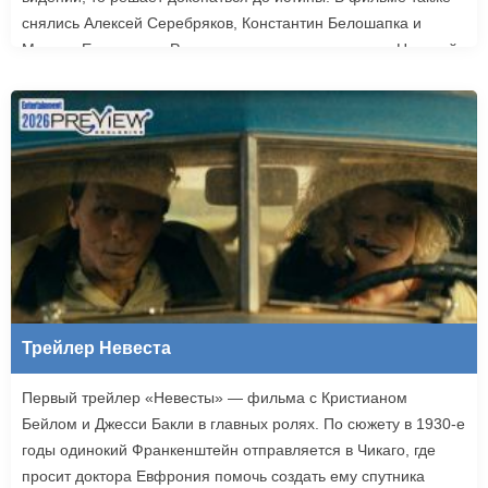
снялись Алексей Серебряков, Константин Белошапка и
Максим Емельянов. Режиссером картины выступил Николай
Рыбников, известный по фильму «Чекаго». Премьера
«Девятой планеты» запланирована на 24 сентября.
Трейлер Невеста
Первый трейлер «Невесты» — фильма с Кристианом
Бейлом и Джесси Бакли в главных ролях. По сюжету в 1930-е
годы одинокий Франкенштейн отправляется в Чикаго, где
просит доктора Евфрония помочь создать ему спутника