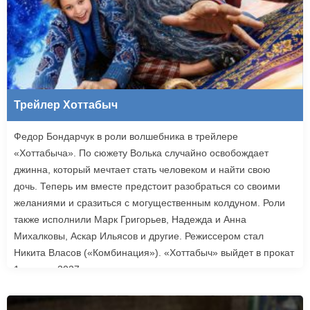
Трейлер Хоттабыч
Федор Бондарчук в роли волшебника в трейлере
«Хоттабыча». По сюжету Волька случайно освобождает
джинна, который мечтает стать человеком и найти свою
дочь. Теперь им вместе предстоит разобраться со своими
желаниями и сразиться с могущественным колдуном. Роли
также исполнили Марк Григорьев, Надежда и Анна
Михалковы, Аскар Ильясов и другие. Режиссером стал
Никита Власов («Комбинация»). «Хоттабыч» выйдет в прокат
1 января 2027 года.