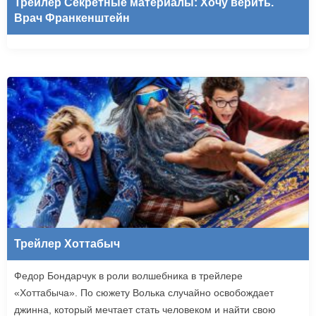
Трейлер Секретные материалы: Хочу верить.
Врач Франкенштейн
Трейлер Хоттабыч
Федор Бондарчук в роли волшебника в трейлере
«Хоттабыча». По сюжету Волька случайно освобождает
джинна, который мечтает стать человеком и найти свою