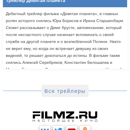
Трейлер Девятая планета
Дебютный трейлер фильма «Девятая планета», в главных
ролях которого снялись Юра Борисов и Ирина Старшенбаум.
Сюжет рассказывает о Диме Хрусте, автомеханике, который
после несчастного случая начинает вспоминать о своей
службе на другой планете и о возлюбленной Полине. Никто
не верит ему, но когда он встречает девушку из своих
видений, то решает докопаться до истины. В фильме также
снялись Алексей Серебряков, Константин Белошапка и
Максим Емельянов. Режиссером картины выступил Николай
Рыбников, известный по фильму «Чекаго». Премьера
«Девятой планеты» запланирована на 24 сентября.
Все трейлеры