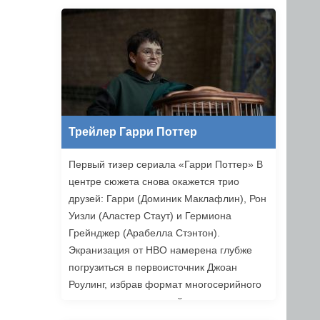
Ильясов и другие. Режиссером стал
Никита Власов («Комбинация»).
«Хоттабыч» выйдет в прокат 1 января
2027 года.
Трейлер Гарри Поттер
Первый тизер сериала «Гарри Поттер» В
центре сюжета снова окажется трио
друзей: Гарри (Доминик Маклафлин), Рон
Уизли (Аластер Стаут) и Гермиона
Грейнджер (Арабелла Стэнтон).
Экранизация от HBO намерена глубже
погрузиться в первоисточник Джоан
Роулинг, избрав формат многосерийного
повествования, который позволяет лучше
раскрыть книги. Возвращаемся в Хогвартс