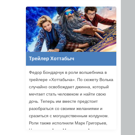
Трейлер Хоттабыч
Федор Бондарчук в роли волшебника в
трейлере «Хоттабыча». По сюжету Волька
случайно освобождает джинна, который
мечтает стать человеком и найти свою
дочь. Теперь им вместе предстоит
разобраться со своими желаниями и
сразиться с могущественным колдуном.
Роли также исполнили Марк Григорьев,
Надежда и Анна Михалковы, Аскар