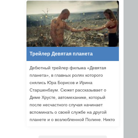
уже в этом году.
Трейлер Девятая планета
Дебютный трейлер фильма «Девятая
планета», в главных ролях которого
снялись Юра Борисов и Ирина
Старшенбаум. Сюжет рассказывает о
Диме Хрусте, автомеханике, который
после несчастного случая начинает
вспоминать о своей службе на другой
планете и о возлюбленной Полине. Никто
не верит ему, но когда он встречает
девушку из своих видений, то решает