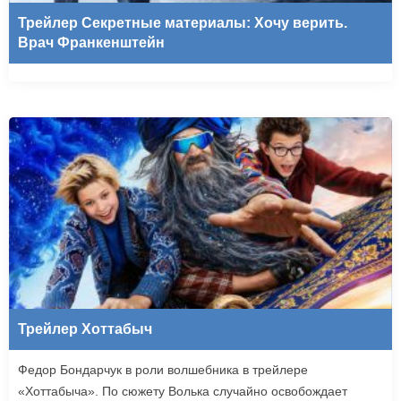
Трейлер Секретные материалы: Хочу верить.
Врач Франкенштейн
Трейлер Хоттабыч
Федор Бондарчук в роли волшебника в трейлере
«Хоттабыча». По сюжету Волька случайно освобождает