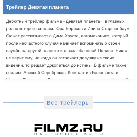
Трейлер Девятая планета
Дебютный трейлер фильма «Девятая планета», в главных
ролях которого снялись Юра Борисов и Ирина Старшенбаум.
Сюжет рассказывает о Диме Хрусте, автомеханике, который
после несчастного случая начинает вспоминать о своей
службе на другой планете и о возлюбленной Полине. Никто
не верит ему, но когда он встречает девушку из своих
видений, то решает докопаться до истины. В фильме также
снялись Алексей Серебряков, Константин Белошапка и
Максим Емельянов. Режиссером картины выступил Николай
Рыбников, известный по фильму «Чекаго». Премьера
«Девятой планеты» запланирована на 24 сентября.
Все трейлеры