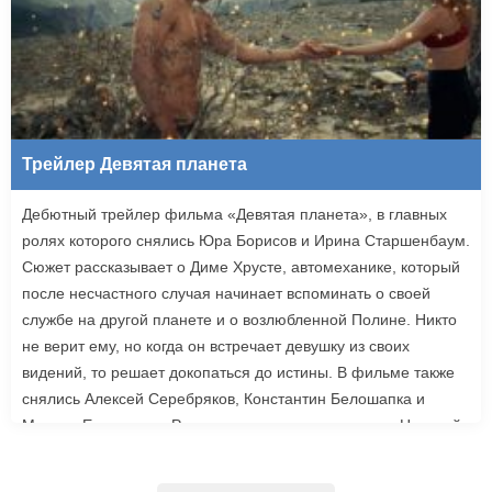
Трейлер Девятая планета
Дебютный трейлер фильма «Девятая планета», в главных
ролях которого снялись Юра Борисов и Ирина Старшенбаум.
Сюжет рассказывает о Диме Хрусте, автомеханике, который
после несчастного случая начинает вспоминать о своей
службе на другой планете и о возлюбленной Полине. Никто
не верит ему, но когда он встречает девушку из своих
видений, то решает докопаться до истины. В фильме также
снялись Алексей Серебряков, Константин Белошапка и
Максим Емельянов. Режиссером картины выступил Николай
Рыбников, известный по фильму «Чекаго». Премьера
«Девятой планеты» запланирована на 24 сентября.