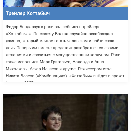
Трейлер Хоттабыч
Федор Бондарчук в роли волшебника в трейлере
«Хоттабыча». По сюжету Волька случайно освобождает
джинна, который мечтает стать человеком и найти свою
дочь. Теперь им вместе предстоит разобраться со своими
желаниями и сразиться с могущественным колдуном. Роли
также исполнили Марк Григорьев, Надежда и Анна
Михалковы, Аскар Ильясов и другие. Режиссером стал
Никита Власов («Комбинация»). «Хоттабыч» выйдет в прокат
1 января 2027 года.