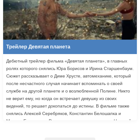
Трейлер Девятая планета
Дебютный трейлер фильма «Девятая планета», в главных
ролях которого снялись Юра Борисов и Ирина Старшенбаум.
Сюжет рассказывает о Диме Хрусте, автомеханике, который
после несчастного случая начинает вспоминать о своей
службе на другой планете и о возлюбленной Полине. Никто
не верит ему, но когда он встречает девушку из своих
видений, то решает докопаться до истины. В фильме также
снялись Алексей Серебряков, Константин Белошапка и
Максим Емельянов. Режиссером картины выступил Николай
Рыбников, известный по фильму «Чекаго». Премьера
«Девятой планеты» запланирована на 24 сентября.