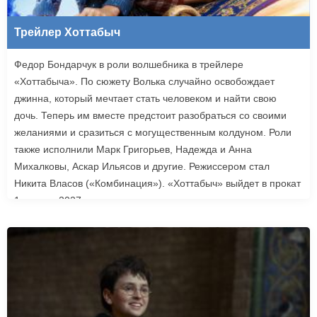
Трейлер Хоттабыч
Федор Бондарчук в роли волшебника в трейлере
«Хоттабыча». По сюжету Волька случайно освобождает
джинна, который мечтает стать человеком и найти свою
дочь. Теперь им вместе предстоит разобраться со своими
желаниями и сразиться с могущественным колдуном. Роли
также исполнили Марк Григорьев, Надежда и Анна
Михалковы, Аскар Ильясов и другие. Режиссером стал
Никита Власов («Комбинация»). «Хоттабыч» выйдет в прокат
1 января 2027 года.