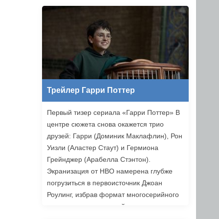
Ильясов и другие. Режиссером стал
Никита Власов («Комбинация»).
«Хоттабыч» выйдет в прокат 1 января
2027 года.
Трейлер Гарри Поттер
Первый тизер сериала «Гарри Поттер» В
центре сюжета снова окажется трио
друзей: Гарри (Доминик Маклафлин), Рон
Уизли (Аластер Стаут) и Гермиона
Грейнджер (Арабелла Стэнтон).
Экранизация от HBO намерена глубже
погрузиться в первоисточник Джоан
Роулинг, избрав формат многосерийного
повествования, который позволяет лучше
раскрыть книги. Возвращаемся в Хогвартс