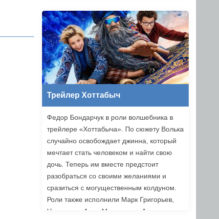
Трейлер Хоттабыч
Федор Бондарчук в роли волшебника в
трейлере «Хоттабыча». По сюжету Волька
случайно освобождает джинна, который
мечтает стать человеком и найти свою
дочь. Теперь им вместе предстоит
разобраться со своими желаниями и
сразиться с могущественным колдуном.
Роли также исполнили Марк Григорьев,
Надежда и Анна Михалковы, Аскар