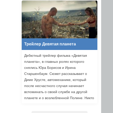
уже в этом году.
Трейлер Девятая планета
Дебютный трейлер фильма «Девятая
планета», в главных ролях которого
снялись Юра Борисов и Ирина
Старшенбаум. Сюжет рассказывает о
Диме Хрусте, автомеханике, который
после несчастного случая начинает
вспоминать о своей службе на другой
планете и о возлюбленной Полине. Никто
не верит ему, но когда он встречает
девушку из своих видений, то решает