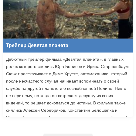
Трейлер Девятая планета
Дебютный трейлер фильма «Девятая планета», в главных
ролях которого снялись Юра Борисов и Ирина Старшенбаум.
Сюжет рассказывает о Диме Хрусте, автомеханике, который
после несчастного случая начинает вспоминать о своей
службе на другой планете и о возлюбленной Полине. Никто
не верит ему, но когда он встречает девушку из своих
видений, то решает докопаться до истины. В фильме также
снялись Алексей Серебряков, Константин Белошапка и
Максим Емельянов. Режиссером картины выступил Николай
Рыбников, известный по фильму «Чекаго». Премьера
«Девятой планеты» запланирована на 24 сентября.