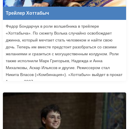
Трейлер Хоттабыч
Федор Бондарчук в роли волшебника в трейлере
«Хоттабыча». По сюжету Волька случайно освобождает
джинна, который мечтает стать человеком и найти свою
дочь. Теперь им вместе предстоит разобраться со своими
желаниями и сразиться с могущественным колдуном. Роли
также исполнили Марк Григорьев, Надежда и Анна
Михалковы, Аскар Ильясов и другие. Режиссером стал
Никита Власов («Комбинация»). «Хоттабыч» выйдет в прокат
1 января 2027 года.