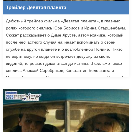
Трейлер Девятая планета
Дебютный трейлер фильма «Девятая планета», в главных
ролях которого снялись Юра Борисов и Ирина Старшенбаум.
Сюжет рассказывает о Диме Хрусте, автомеханике, который
после несчастного случая начинает вспоминать о своей
службе на другой планете и о возлюбленной Полине. Никто
не верит ему, но когда он встречает девушку из своих
видений, то решает докопаться до истины. В фильме также
снялись Алексей Серебряков, Константин Белошапка и
Максим Емельянов. Режиссером картины выступил Николай
Рыбников, известный по фильму «Чекаго». Премьера
«Девятой планеты» запланирована на 24 сентября.