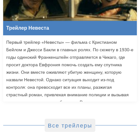
Трейлер Невеста
Первый трейлер «Невесты» — фильма с Кристианом
Бейлом и Джесси Бакли в главных ролях. По сюжету в 1930-е
годы одинокий Франкенштейн отправляется в Чикаго, где
просит доктора Евфрония помочь создать ему спутника
жизни. Они вместе оживляют убитую женщину, которую
назвали Невестой. Однако ситуация выходит из-под
контроля: она превосходит все их планы, разжигая
страстный роман, привлекая внимание полиции и вызывая
радикальную реакцию в обществе. Роли также исполнили
Джейк Джилленхол, Питер Сарсгаард, Пенелопа Крус, Аннетт
Бенинг. Режиссером стала Мэгги Джилленхол. «Невеста»
выйдет в зарубежный прокат 6 марта.
Все трейлеры