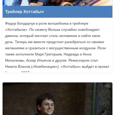
Трейлер Хоттабыч
Федор Бондарчук в роли волшебника в трейлере
«Хоттабыча». По сюжету Волька случайно освобождает
джинна, который мечтает стать человеком и найти свою
дочь. Теперь им вместе предстоит разобраться со своими
желаниями и сразиться с могущественным колдуном. Роли
также исполнили Марк Григорьев, Надежда и Анна
Михалковы, Аскар Ильясов и другие. Режиссером стал
Никита Власов («Комбинация»). «Хоттабыч» выйдет в прокат
1 января 2027 года.