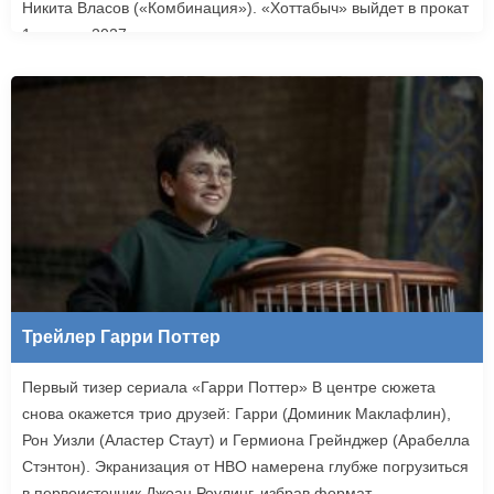
Никита Власов («Комбинация»). «Хоттабыч» выйдет в прокат
1 января 2027 года.
Трейлер Гарри Поттер
Первый тизер сериала «Гарри Поттер» В центре сюжета
снова окажется трио друзей: Гарри (Доминик Маклафлин),
Рон Уизли (Аластер Стаут) и Гермиона Грейнджер (Арабелла
Стэнтон). Экранизация от HBO намерена глубже погрузиться
в первоисточник Джоан Роулинг, избрав формат