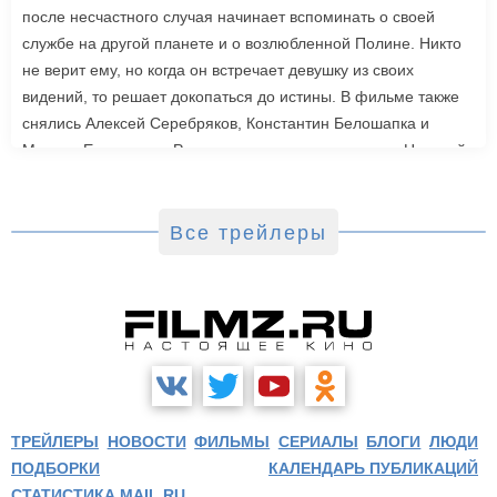
после несчастного случая начинает вспоминать о своей
службе на другой планете и о возлюбленной Полине. Никто
не верит ему, но когда он встречает девушку из своих
видений, то решает докопаться до истины. В фильме также
снялись Алексей Серебряков, Константин Белошапка и
Максим Емельянов. Режиссером картины выступил Николай
Рыбников, известный по фильму «Чекаго». Премьера
«Девятой планеты» запланирована на 24 сентября.
Все трейлеры
ТРЕЙЛЕРЫ
НОВОСТИ
ФИЛЬМЫ
СЕРИАЛЫ
БЛОГИ
ЛЮДИ
ПОДБОРКИ
КАЛЕНДАРЬ ПУБЛИКАЦИЙ
СТАТИСТИКА MAIL.RU