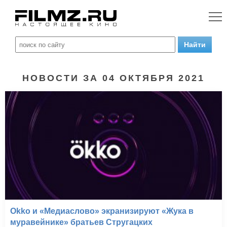
НОВОСТИ ЗА 04 ОКТЯБРЯ 2021
Okko и «Медиаслово» экранизируют «Жука в
муравейнике» братьев Стругацких