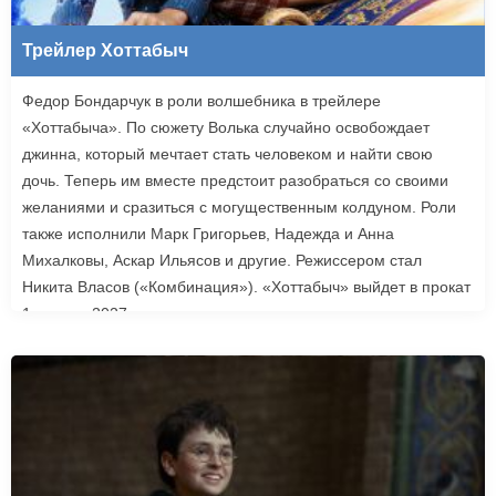
Трейлер Хоттабыч
Федор Бондарчук в роли волшебника в трейлере
«Хоттабыча». По сюжету Волька случайно освобождает
джинна, который мечтает стать человеком и найти свою
дочь. Теперь им вместе предстоит разобраться со своими
желаниями и сразиться с могущественным колдуном. Роли
также исполнили Марк Григорьев, Надежда и Анна
Михалковы, Аскар Ильясов и другие. Режиссером стал
Никита Власов («Комбинация»). «Хоттабыч» выйдет в прокат
1 января 2027 года.