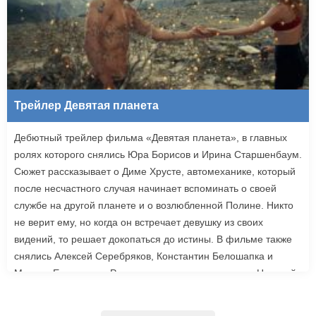
Трейлер Девятая планета
Дебютный трейлер фильма «Девятая планета», в главных
ролях которого снялись Юра Борисов и Ирина Старшенбаум.
Сюжет рассказывает о Диме Хрусте, автомеханике, который
после несчастного случая начинает вспоминать о своей
службе на другой планете и о возлюбленной Полине. Никто
не верит ему, но когда он встречает девушку из своих
видений, то решает докопаться до истины. В фильме также
снялись Алексей Серебряков, Константин Белошапка и
Максим Емельянов. Режиссером картины выступил Николай
Рыбников, известный по фильму «Чекаго». Премьера
«Девятой планеты» запланирована на 24 сентября.