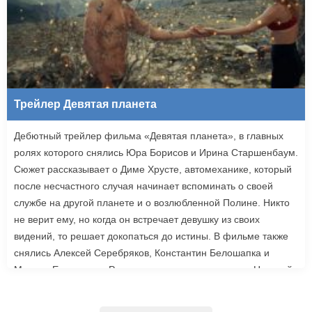
Трейлер Девятая планета
Дебютный трейлер фильма «Девятая планета», в главных
ролях которого снялись Юра Борисов и Ирина Старшенбаум.
Сюжет рассказывает о Диме Хрусте, автомеханике, который
после несчастного случая начинает вспоминать о своей
службе на другой планете и о возлюбленной Полине. Никто
не верит ему, но когда он встречает девушку из своих
видений, то решает докопаться до истины. В фильме также
снялись Алексей Серебряков, Константин Белошапка и
Максим Емельянов. Режиссером картины выступил Николай
Рыбников, известный по фильму «Чекаго». Премьера
«Девятой планеты» запланирована на 24 сентября.