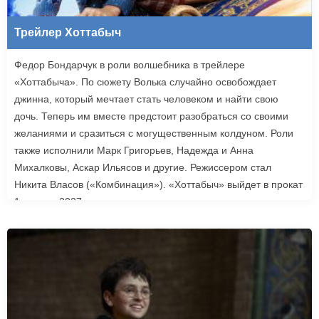
Трейлер Хоттабыч
Федор Бондарчук в роли волшебника в трейлере
«Хоттабыча». По сюжету Волька случайно освобождает
джинна, который мечтает стать человеком и найти свою
дочь. Теперь им вместе предстоит разобраться со своими
желаниями и сразиться с могущественным колдуном. Роли
также исполнили Марк Григорьев, Надежда и Анна
Михалковы, Аскар Ильясов и другие. Режиссером стал
Никита Власов («Комбинация»). «Хоттабыч» выйдет в прокат
1 января 2027 года.