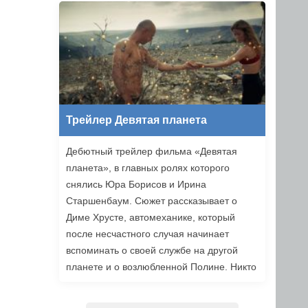
уже в этом году.
Трейлер Девятая планета
Дебютный трейлер фильма «Девятая
планета», в главных ролях которого
снялись Юра Борисов и Ирина
Старшенбаум. Сюжет рассказывает о
Диме Хрусте, автомеханике, который
после несчастного случая начинает
вспоминать о своей службе на другой
планете и о возлюбленной Полине. Никто
не верит ему, но когда он встречает
девушку из своих видений, то решает