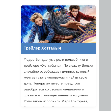
Трейлер Хоттабыч
Федор Бондарчук в роли волшебника в
трейлере «Хоттабыча». По сюжету Волька
случайно освобождает джинна, который
мечтает стать человеком и найти свою
дочь. Теперь им вместе предстоит
разобраться со своими желаниями и
сразиться с могущественным колдуном.
Роли также исполнили Марк Григорьев,
Надежда и Анна Михалковы, Аскар