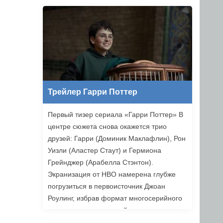
Ильясов и другие. Режиссером стал
Никита Власов («Комбинация»).
«Хоттабыч» выйдет в прокат 1 января
2027 года.
Трейлер Гарри Поттер
Первый тизер сериала «Гарри Поттер» В
центре сюжета снова окажется трио
друзей: Гарри (Доминик Маклафлин), Рон
Уизли (Аластер Стаут) и Гермиона
Грейнджер (Арабелла Стэнтон).
Экранизация от HBO намерена глубже
погрузиться в первоисточник Джоан
Роулинг, избрав формат многосерийного
повествования, который позволяет лучше
раскрыть книги. Возвращаемся в Хогвартс