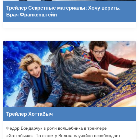
Трейлер Секретные материалы: Хочу верить.
Врач Франкенштейн
Трейлер Хоттабыч
Федор Бондарчук в роли волшебника в трейлере
«Хоттабыча». По сюжету Волька случайно освобождает