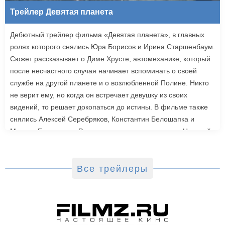
Трейлер Девятая планета
Дебютный трейлер фильма «Девятая планета», в главных
ролях которого снялись Юра Борисов и Ирина Старшенбаум.
Сюжет рассказывает о Диме Хрусте, автомеханике, который
после несчастного случая начинает вспоминать о своей
службе на другой планете и о возлюбленной Полине. Никто
не верит ему, но когда он встречает девушку из своих
видений, то решает докопаться до истины. В фильме также
снялись Алексей Серебряков, Константин Белошапка и
Максим Емельянов. Режиссером картины выступил Николай
Рыбников, известный по фильму «Чекаго». Премьера
«Девятой планеты» запланирована на 24 сентября.
Все трейлеры