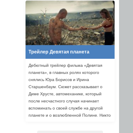
уже в этом году.
Трейлер Девятая планета
Дебютный трейлер фильма «Девятая
планета», в главных ролях которого
снялись Юра Борисов и Ирина
Старшенбаум. Сюжет рассказывает о
Диме Хрусте, автомеханике, который
после несчастного случая начинает
вспоминать о своей службе на другой
планете и о возлюбленной Полине. Никто
не верит ему, но когда он встречает
девушку из своих видений, то решает