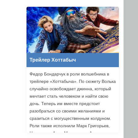
Трейлер Хоттабыч
Федор Бондарчук в роли волшебника в
трейлере «Хоттабыча». По сюжету Волька
случайно освобождает джинна, который
мечтает стать человеком и найти свою
дочь. Теперь им вместе предстоит
разобраться со своими желаниями и
сразиться с могущественным колдуном.
Роли также исполнили Марк Григорьев,
Надежда и Анна Михалковы, Аскар