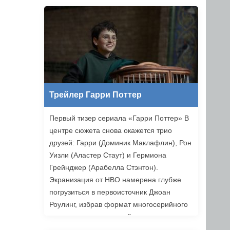
Ильясов и другие. Режиссером стал
Никита Власов («Комбинация»).
«Хоттабыч» выйдет в прокат 1 января
2027 года.
Трейлер Гарри Поттер
Первый тизер сериала «Гарри Поттер» В
центре сюжета снова окажется трио
друзей: Гарри (Доминик Маклафлин), Рон
Уизли (Аластер Стаут) и Гермиона
Грейнджер (Арабелла Стэнтон).
Экранизация от HBO намерена глубже
погрузиться в первоисточник Джоан
Роулинг, избрав формат многосерийного
повествования, который позволяет лучше
раскрыть книги. Возвращаемся в Хогвартс