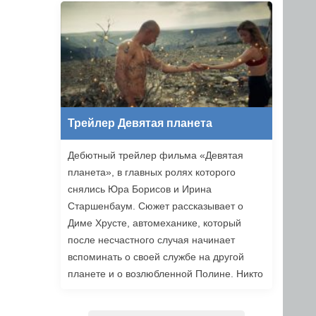
уже в этом году.
Трейлер Девятая планета
Дебютный трейлер фильма «Девятая
планета», в главных ролях которого
снялись Юра Борисов и Ирина
Старшенбаум. Сюжет рассказывает о
Диме Хрусте, автомеханике, который
после несчастного случая начинает
вспоминать о своей службе на другой
планете и о возлюбленной Полине. Никто
не верит ему, но когда он встречает
девушку из своих видений, то решает