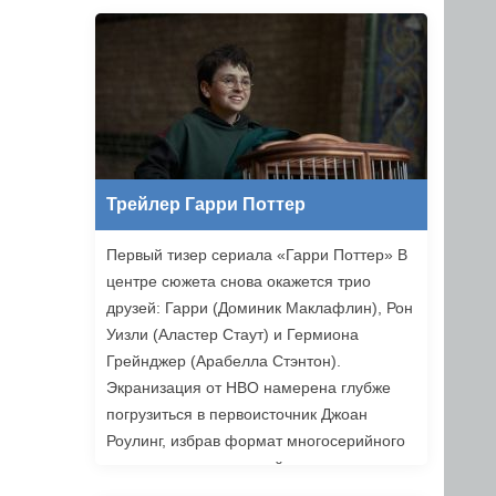
Ильясов и другие. Режиссером стал
Никита Власов («Комбинация»).
«Хоттабыч» выйдет в прокат 1 января
2027 года.
Трейлер Гарри Поттер
Первый тизер сериала «Гарри Поттер» В
центре сюжета снова окажется трио
друзей: Гарри (Доминик Маклафлин), Рон
Уизли (Аластер Стаут) и Гермиона
Грейнджер (Арабелла Стэнтон).
Экранизация от HBO намерена глубже
погрузиться в первоисточник Джоан
Роулинг, избрав формат многосерийного
повествования, который позволяет лучше
раскрыть книги. Возвращаемся в Хогвартс