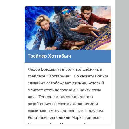
Трейлер Хоттабыч
Федор Бондарчук в роли волшебника в
трейлере «Хоттабыча». По сюжету Волька
случайно освобождает джинна, который
мечтает стать человеком и найти свою
дочь. Теперь им вместе предстоит
разобраться со своими желаниями и
сразиться с могущественным колдуном.
Роли также исполнили Марк Григорьев,
Надежда и Анна Михалковы, Аскар