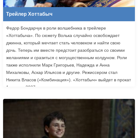
Трейлер Хоттабыч
Федор Бондарчук в роли волшебника в трейлере
«Хоттабыча». По сюжету Волька случайно освобождает
джинна, который мечтает стать человеком и найти свою
дочь. Теперь им вместе предстоит разобраться со своими
желаниями и сразиться с могущественным колдуном. Роли
также исполнили Марк Григорьев, Надежда и Анна
Михалковы, Аскар Ильясов и другие. Режиссером стал
Никита Власов («Комбинация»). «Хоттабыч» выйдет в прокат
1 января 2027 года.