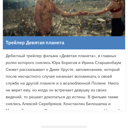
Трейлер Девятая планета
Дебютный трейлер фильма «Девятая планета», в главных
ролях которого снялись Юра Борисов и Ирина Старшенбаум.
Сюжет рассказывает о Диме Хрусте, автомеханике, который
после несчастного случая начинает вспоминать о своей
службе на другой планете и о возлюбленной Полине. Никто
не верит ему, но когда он встречает девушку из своих
видений, то решает докопаться до истины. В фильме также
снялись Алексей Серебряков, Константин Белошапка и
Максим Емельянов. Режиссером картины выступил Николай
Рыбников, известный по фильму «Чекаго». Премьера
«Девятой планеты» запланирована на 24 сентября.