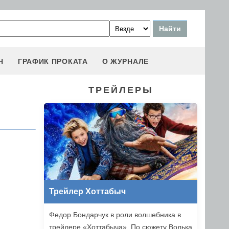
Н
ГРАФИК ПРОКАТА
О ЖУРНАЛЕ
ТРЕЙЛЕРЫ
Трейлер Хоттабыч
Федор Бондарчук в роли волшебника в
трейлере «Хоттабыча». По сюжету Волька