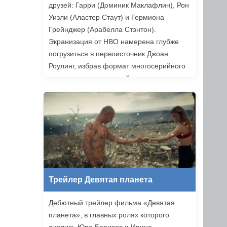
друзей: Гарри (Доминик Маклафлин), Рон
Уизли (Аластер Стаут) и Гермиона
Грейнджер (Арабелла Стэнтон).
Экранизация от HBO намерена глубже
погрузиться в первоисточник Джоан
Роулинг, избрав формат многосерийного
повествования, который позволяет лучше
раскрыть книги. Возвращаемся в Хогвартс
уже в этом году.
Трейлер Девятая планета
Дебютный трейлер фильма «Девятая
планета», в главных ролях которого