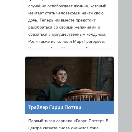
случайно освобождает джинна, который
мечтает стать человеком и найти свою
дочь. Теперь им вместе предстоит
разобраться со своими желаниями и
сразиться с могущественным колдуном.
Роли также исполнили Марк Григорьев,
Надежда и Анна Михалковы, Аскар
Ильясов и другие. Режиссером стал
Никита Власов («Комбинация»).
«Хоттабыч» выйдет в прокат 1 января
2027 года.
Трейлер Гарри Поттер
Первый тизер сериала «Гарри Поттер» В
центре сюжета снова окажется трио