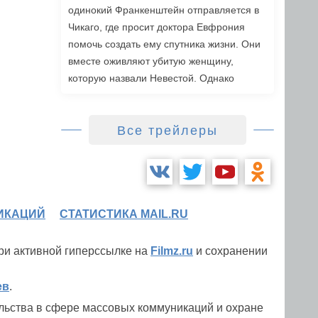
одинокий Франкенштейн отправляется в
Чикаго, где просит доктора Евфрония
помочь создать ему спутника жизни. Они
вместе оживляют убитую женщину,
которую назвали Невестой. Однако
ситуация выходит из-под контроля: она
превосходит все их планы, разжигая
страстный роман, привлекая внимание
Все трейлеры
полиции и вызывая радикальную реакцию
в обществе. Роли также исполнили Джейк
Джилленхол, Питер Сарсгаард, Пенелопа
Крус, Аннетт Бенинг. Режиссером стала
ИКАЦИЙ
СТАТИСТИКА MAIL.RU
Мэгги Джилленхол. «Невеста» выйдет в
зарубежный прокат 6 марта.
при активной гиперссылке на
Filmz.ru
и сохранении
ев
.
льства в сфере массовых коммуникаций и охране