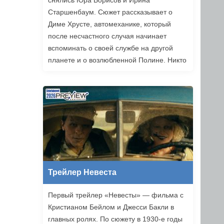
снялись Юра Борисов и Ирина
Старшенбаум. Сюжет рассказывает о
Диме Хрусте, автомеханике, который
после несчастного случая начинает
вспоминать о своей службе на другой
планете и о возлюбленной Полине. Никто
не верит ему, но когда он встречает
девушку из своих видений, то решает
докопаться до истины. В фильме также
снялись Алексей Серебряков, Константин
Белошапка и Максим Емельянов.
Режиссером картины выступил Николай
Рыбников, известный по фильму
«Чекаго». Премьера «Девятой планеты»
запланирована на 24 сентября.
Трейлер Невеста
Первый трейлер «Невесты» — фильма с
Кристианом Бейлом и Джесси Бакли в
главных ролях. По сюжету в 1930-е годы