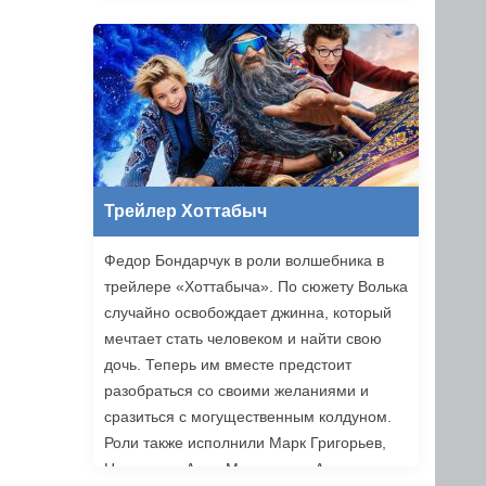
Трейлер Хоттабыч
Федор Бондарчук в роли волшебника в
трейлере «Хоттабыча». По сюжету Волька
случайно освобождает джинна, который
мечтает стать человеком и найти свою
дочь. Теперь им вместе предстоит
разобраться со своими желаниями и
сразиться с могущественным колдуном.
Роли также исполнили Марк Григорьев,
Надежда и Анна Михалковы, Аскар