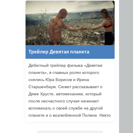
уже в этом году.
Трейлер Девятая планета
Дебютный трейлер фильма «Девятая
планета», в главных ролях которого
снялись Юра Борисов и Ирина
Старшенбаум. Сюжет рассказывает о
Диме Хрусте, автомеханике, который
после несчастного случая начинает
вспоминать о своей службе на другой
планете и о возлюбленной Полине. Никто
не верит ему, но когда он встречает
девушку из своих видений, то решает