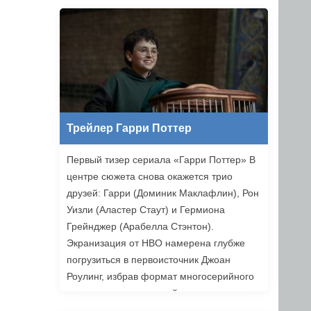
Ильясов и другие. Режиссером стал
Никита Власов («Комбинация»).
«Хоттабыч» выйдет в прокат 1 января
2027 года.
Трейлер Гарри Поттер
Первый тизер сериала «Гарри Поттер» В
центре сюжета снова окажется трио
друзей: Гарри (Доминик Маклафлин), Рон
Уизли (Аластер Стаут) и Гермиона
Грейнджер (Арабелла Стэнтон).
Экранизация от HBO намерена глубже
погрузиться в первоисточник Джоан
Роулинг, избрав формат многосерийного
повествования, который позволяет лучше
раскрыть книги. Возвращаемся в Хогвартс