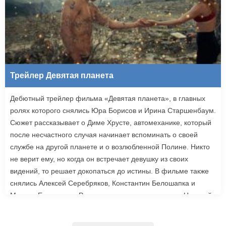
Трейлер Девятая планета
Дебютный трейлер фильма «Девятая планета», в главных
ролях которого снялись Юра Борисов и Ирина Старшенбаум.
Сюжет рассказывает о Диме Хрусте, автомеханике, который
после несчастного случая начинает вспоминать о своей
службе на другой планете и о возлюбленной Полине. Никто
не верит ему, но когда он встречает девушку из своих
видений, то решает докопаться до истины. В фильме также
снялись Алексей Серебряков, Константин Белошапка и
Максим Емельянов. Режиссером картины выступил Николай
Рыбников, известный по фильму «Чекаго». Премьера
«Девятой планеты» запланирована на 24 сентября.