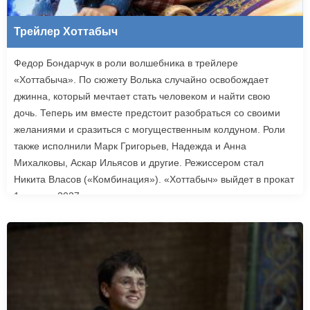
Трейлер Хоттабыч
Федор Бондарчук в роли волшебника в трейлере
«Хоттабыча». По сюжету Волька случайно освобождает
джинна, который мечтает стать человеком и найти свою
дочь. Теперь им вместе предстоит разобраться со своими
желаниями и сразиться с могущественным колдуном. Роли
также исполнили Марк Григорьев, Надежда и Анна
Михалковы, Аскар Ильясов и другие. Режиссером стал
Никита Власов («Комбинация»). «Хоттабыч» выйдет в прокат
1 января 2027 года.