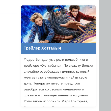
Трейлер Хоттабыч
Федор Бондарчук в роли волшебника в
трейлере «Хоттабыча». По сюжету Волька
случайно освобождает джинна, который
мечтает стать человеком и найти свою
дочь. Теперь им вместе предстоит
разобраться со своими желаниями и
сразиться с могущественным колдуном.
Роли также исполнили Марк Григорьев,
Надежда и Анна Михалковы, Аскар