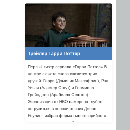
Ильясов и другие. Режиссером стал
Никита Власов («Комбинация»).
«Хоттабыч» выйдет в прокат 1 января
2027 года.
Трейлер Гарри Поттер
Первый тизер сериала «Гарри Поттер» В
центре сюжета снова окажется трио
друзей: Гарри (Доминик Маклафлин), Рон
Уизли (Аластер Стаут) и Гермиона
Грейнджер (Арабелла Стэнтон).
Экранизация от HBO намерена глубже
погрузиться в первоисточник Джоан
Роулинг, избрав формат многосерийного
повествования, который позволяет лучше
раскрыть книги. Возвращаемся в Хогвартс