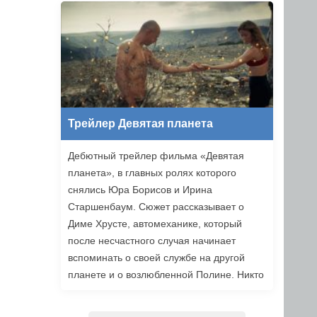
уже в этом году.
Трейлер Девятая планета
Дебютный трейлер фильма «Девятая
планета», в главных ролях которого
снялись Юра Борисов и Ирина
Старшенбаум. Сюжет рассказывает о
Диме Хрусте, автомеханике, который
после несчастного случая начинает
вспоминать о своей службе на другой
планете и о возлюбленной Полине. Никто
не верит ему, но когда он встречает
девушку из своих видений, то решает