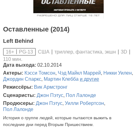
Оставленные (2014)
Left Behind
США
триллер, фантастика, экшн
3D
16+
PG-13
110 мин.
Дата выхода:
02.10.2014
Актеры:
Кэсси Томсон
,
Чэд Майкл Маррей
,
Никки Уилен
,
Джордин Спаркс
,
Мартин Клебба
и другие
Режиссёры:
Вик Армстронг
Сценаристы:
Джон Пэтус
,
Пол Лалонде
Продюсеры:
Джон Пэтус
,
Уилли Робертсон
,
Пол Лалонде
История о группе людей, которые пытаются выжить в
последние дни перед Вторым Пришествием.