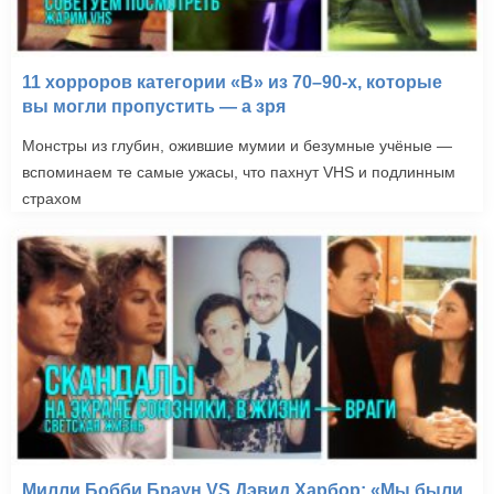
11 хорроров категории «B» из 70–90-х, которые
вы могли пропустить — а зря
Монстры из глубин, ожившие мумии и безумные учёные —
вспоминаем те самые ужасы, что пахнут VHS и подлинным
страхом
Милли Бобби Браун VS Дэвид Харбор: «Мы были