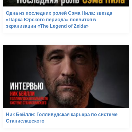
Одна из последних ролей Сэма Нила: звезда
«Парка Юрского периода» появится в
экранизации «The Legend of Zelda»
Ник Бейлли: Голливудская карьера по системе
Станиславского