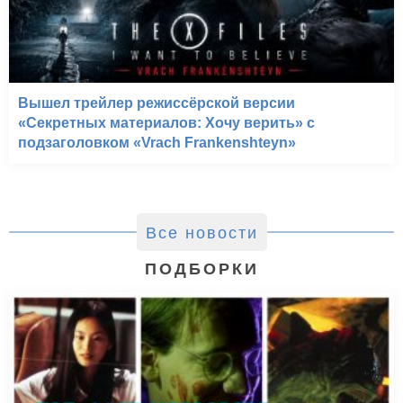
Вышел трейлер режиссёрской версии
«Секретных материалов: Хочу верить» с
подзаголовком «Vrach Frankenshteyn»
Все новости
ПОДБОРКИ