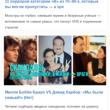
11 хорроров категории «B» из 70–90-х, которые
вы могли пропустить — а зря
Монстры из глубин, ожившие мумии и безумные учёные —
вспоминаем те самые ужасы, что пахнут VHS и подлинным
страхом
Милли Бобби Браун VS Дэвид Харбор: «Мы были
семьей!» (Нет)
Читаем подборку зведных скандалов, похожих на шумиху