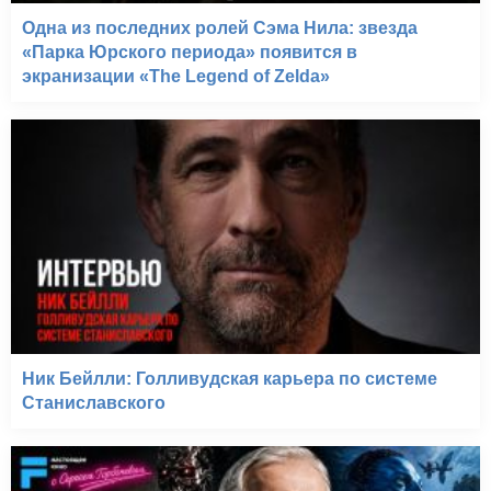
Одна из последних ролей Сэма Нила: звезда
«Парка Юрского периода» появится в
экранизации «The Legend of Zelda»
Ник Бейлли: Голливудская карьера по системе
Станиславского