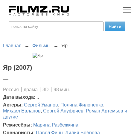
Главная
→
Фильмы
→
Яр
Яр (2007)
—
Россия
драма
3D
98 мин.
Дата выхода:
..
Актеры:
Сергей Уманов
,
Полина Филоненко
,
Михаил Евланов
,
Сергей Ануфриев
,
Роман Артемьев
и
другие
Режиссёры:
Марина Разбежкина
Сценаристы:
Павел Финн
,
Лидия Боброва
,