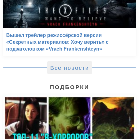
Вышел трейлер режиссёрской версии
«Секретных материалов: Хочу верить» с
подзаголовком «Vrach Frankenshteyn»
Все новости
ПОДБОРКИ