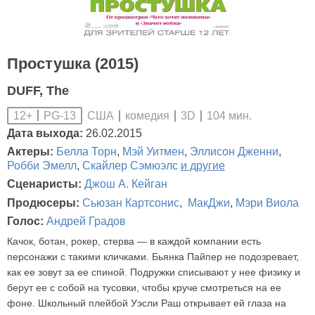
Простушка (2015)
DUFF, The
США
комедия
3D
104 мин.
12+
PG-13
Дата выхода:
26.02.2015
Актеры:
Белла Торн
,
Мэй Уитмен
,
Эллисон Дженни
,
Робби Эмелл
,
Скайлер Сэмюэлс
и другие
Сценаристы:
Джош А. Кейган
Продюсеры:
Сьюзан Картсонис
,
МакДжи
,
Мэри Виола
Голос:
Андрей Градов
Качок, ботан, рокер, стерва — в каждой компании есть
персонажи с такими кличками. Бьянка Пайпер не подозревает,
как ее зовут за ее спиной. Подружки списывают у нее физику и
берут ее с собой на тусовки, чтобы круче смотреться на ее
фоне. Школьный плейбой Уэсли Раш открывает ей глаза на