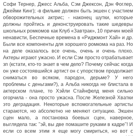
Софи Тернер, Джесс Альба, Сэм Джексон, Дэн Фоглер,
Джейми Кинг); -в фильме должен быть экшен с участием
обворожительных актрис; - наконец шутки, которые
должны пройтись и деконструировать такие шедевры
школьных ромкомов как Клуб «Завтрак», 10 причин моей
ненависти, Беспечные времена в «Риджмонт Хай» и др.
Были все компоненты для хорошего ромкома на раз. Но
на деле оказалось все очень, очень и очень плохо.
Актеры играют ужасно. И если Сэм просто отрабатывает
зп (кстати, кто-то знает в чем дело? Почему сейчас когда
он уже состоявшийся артист он с упорством продолжает
сниматься во всяком, пародон, дерьме? У него
проблемы с деньгами?), а Альба никогда не блистала в
актерском плане, то Хэйли Стайнфелд меня сильно
огорчила - она просто ужасна. После Железной Хватки
это деградация. Некоторые вспомогательные артисты
стараются, но абсолютно не меняют ситуацию. Экшен
сцен мало, а постановка боевых сцен, наверное,
выглядела так: "эй, вы две помашите руками в кадре"! И
если со всем этим я еще могу смириться, но вот с