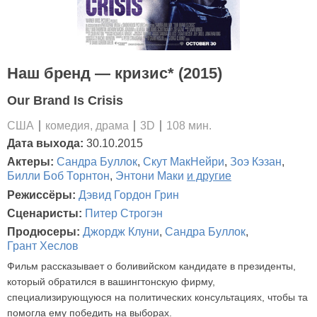
Наш бренд — кризис* (2015)
Our Brand Is Crisis
США
комедия, драма
3D
108 мин.
Дата выхода:
30.10.2015
Актеры:
Сандра Буллок
,
Скут МакНейри
,
Зоэ Кэзан
,
Билли Боб Торнтон
,
Энтони Маки
и другие
Режиссёры:
Дэвид Гордон Грин
Сценаристы:
Питер Строгэн
Продюсеры:
Джордж Клуни
,
Сандра Буллок
,
Грант Хеслов
Фильм рассказывает о боливийском кандидате в президенты,
который обратился в вашингтонскую фирму,
специализирующуюся на политических консультациях, чтобы та
помогла ему победить на выборах.