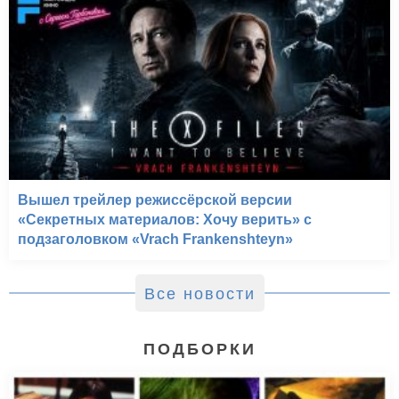
Вышел трейлер режиссёрской версии
«Секретных материалов: Хочу верить» с
подзаголовком «Vrach Frankenshteyn»
Все новости
ПОДБОРКИ