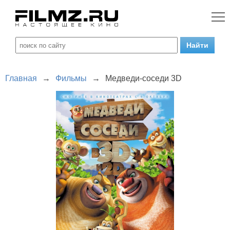
Главная
→
Фильмы
→
Медведи-соседи 3D