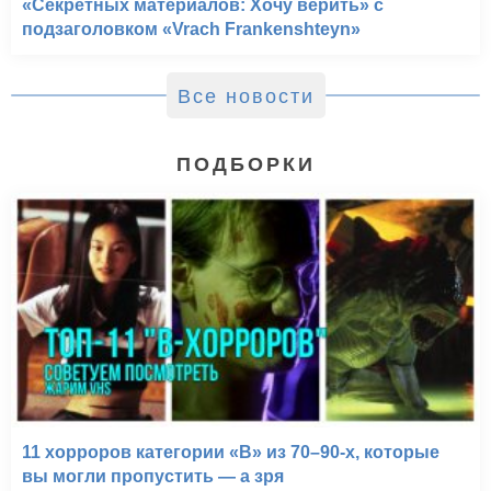
«Секретных материалов: Хочу верить» с
подзаголовком «Vrach Frankenshteyn»
Все новости
ПОДБОРКИ
11 хорроров категории «B» из 70–90-х, которые
вы могли пропустить — а зря