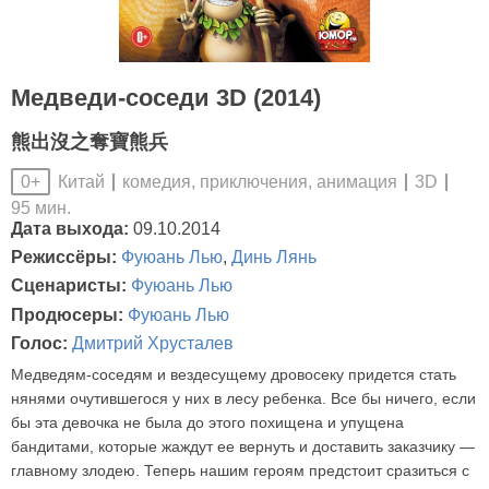
Медведи-соседи 3D (2014)
熊出沒之奪寶熊兵
Китай
комедия, приключения, анимация
3D
0+
95 мин.
Дата выхода:
09.10.2014
Режиссёры:
Фуюань Лью
,
Динь Лянь
Сценаристы:
Фуюань Лью
Продюсеры:
Фуюань Лью
Голос:
Дмитрий Хрусталев
Медведям-соседям и вездесущему дровосеку придется стать
нянями очутившегося у них в лесу ребенка. Все бы ничего, если
бы эта девочка не была до этого похищена и упущена
бандитами, которые жаждут ее вернуть и доставить заказчику —
главному злодею. Теперь нашим героям предстоит сразиться с