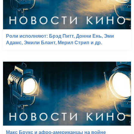
Роли исполняют: Брэд Питт, Донни Ень, Эми
Адамс, Эмили Блант, Мерил Стрип и др.
Макс Брукс и афро-американцы на войне