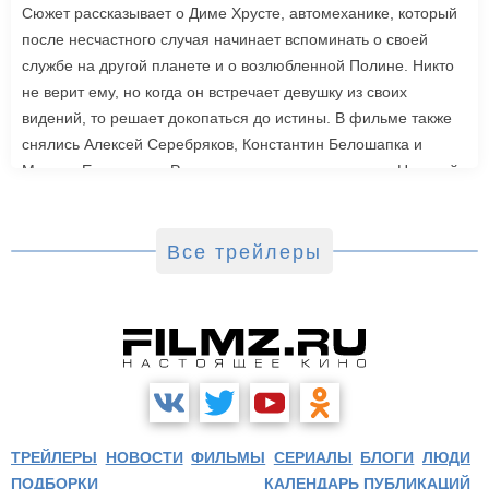
Сюжет рассказывает о Диме Хрусте, автомеханике, который
после несчастного случая начинает вспоминать о своей
службе на другой планете и о возлюбленной Полине. Никто
не верит ему, но когда он встречает девушку из своих
видений, то решает докопаться до истины. В фильме также
снялись Алексей Серебряков, Константин Белошапка и
Максим Емельянов. Режиссером картины выступил Николай
Рыбников, известный по фильму «Чекаго». Премьера
«Девятой планеты» запланирована на 24 сентября.
Все трейлеры
ТРЕЙЛЕРЫ
НОВОСТИ
ФИЛЬМЫ
СЕРИАЛЫ
БЛОГИ
ЛЮДИ
ПОДБОРКИ
КАЛЕНДАРЬ ПУБЛИКАЦИЙ