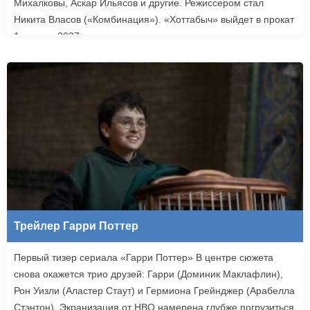
Михалковы, Аскар Ильясов и другие. Режиссером стал
Никита Власов («Комбинация»). «Хоттабыч» выйдет в прокат
1 января 2027 года.
Трейлер Гарри Поттер
Первый тизер сериала «Гарри Поттер» В центре сюжета
снова окажется трио друзей: Гарри (Доминик Маклафлин),
Рон Уизли (Аластер Стаут) и Гермиона Грейнджер (Арабелла
Стэнтон). Экранизация от HBO намерена глубже погрузиться