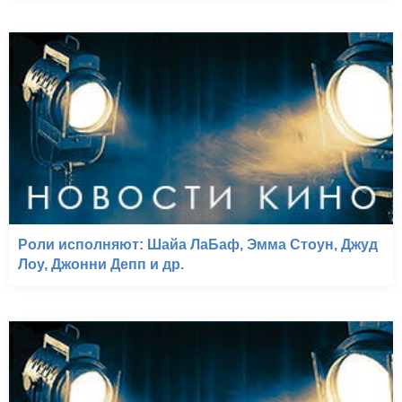
Роли исполняют: Шайа ЛаБаф, Эмма Стоун, Джуд
Лоу, Джонни Депп и др.