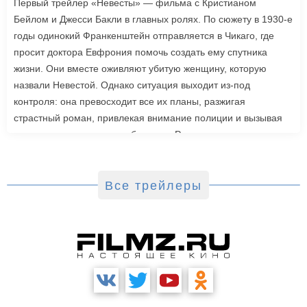
Первый трейлер «Невесты» — фильма с Кристианом
Бейлом и Джесси Бакли в главных ролях. По сюжету в 1930-е
годы одинокий Франкенштейн отправляется в Чикаго, где
просит доктора Евфрония помочь создать ему спутника
жизни. Они вместе оживляют убитую женщину, которую
назвали Невестой. Однако ситуация выходит из-под
контроля: она превосходит все их планы, разжигая
страстный роман, привлекая внимание полиции и вызывая
радикальную реакцию в обществе. Роли также исполнили
Джейк Джилленхол, Питер Сарсгаард, Пенелопа Крус, Аннетт
Бенинг. Режиссером стала Мэгги Джилленхол. «Невеста»
выйдет в зарубежный прокат 6 марта.
Все трейлеры