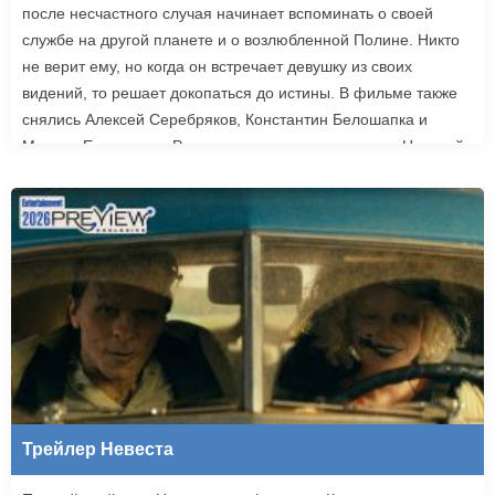
после несчастного случая начинает вспоминать о своей
службе на другой планете и о возлюбленной Полине. Никто
не верит ему, но когда он встречает девушку из своих
видений, то решает докопаться до истины. В фильме также
снялись Алексей Серебряков, Константин Белошапка и
Максим Емельянов. Режиссером картины выступил Николай
Рыбников, известный по фильму «Чекаго». Премьера
«Девятой планеты» запланирована на 24 сентября.
Трейлер Невеста