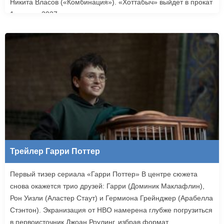
Никита Власов («Комбинация»). «Хоттабыч» выйдет в прокат
1 января 2027 года.
Трейлер Гарри Поттер
Первый тизер сериала «Гарри Поттер» В центре сюжета
снова окажется трио друзей: Гарри (Доминик Маклафлин),
Рон Уизли (Аластер Стаут) и Гермиона Грейнджер (Арабелла
Стэнтон). Экранизация от HBO намерена глубже погрузиться
в первоисточник Джоан Роулинг, избрав формат