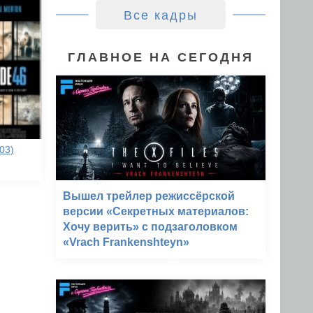
Все кадры
ГЛАВНОЕ НА СЕГОДНЯ
03)
Вышел трейлер режиссёрской
версии «Секретных материалов:
Хочу верить» с подзаголовком
«Vrach Frankenshteyn»