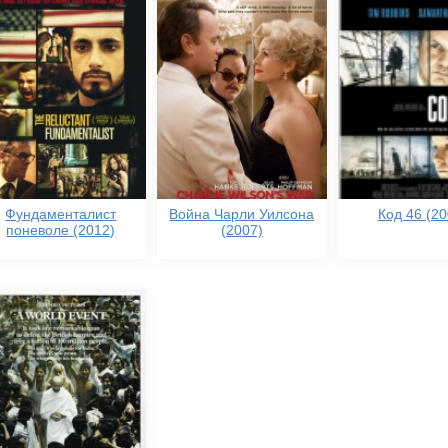
Фундаменталист
Война Чарли Уилсона
Код 46 (20
поневоле (2012)
(2007)