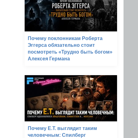
Почему поклонникам Роберта
Эггерса обязательно стоит
посмотреть «Трудно быть богом»
Алексея Германа
Почему E.T. выглядит таким
человечным: Спилберг