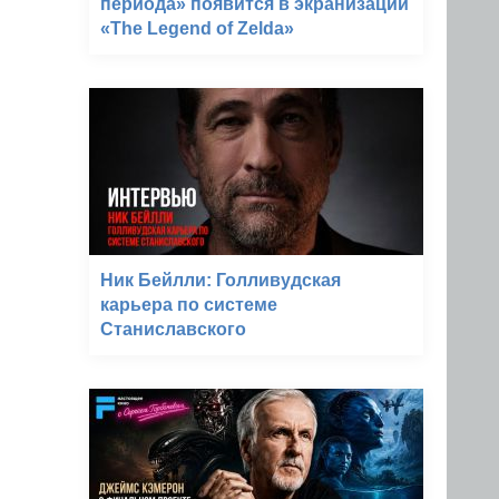
периода» появится в экранизации
«The Legend of Zelda»
Ник Бейлли: Голливудская
карьера по системе
Станиславского