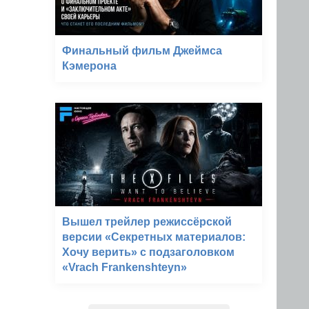
Финальный фильм Джеймса
Кэмерона
Вышел трейлер режиссёрской
версии «Секретных материалов:
Хочу верить» с подзаголовком
«Vrach Frankenshteyn»