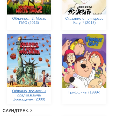
Облачно… 2: Месть
Сказание о принцессе
ГМО (2013)
Кагуя* (2013)
Облачно, возможны
Гриффины (1999-)
осадки в виде
фрикаделек (2009)
САУНДТРЕК:
3