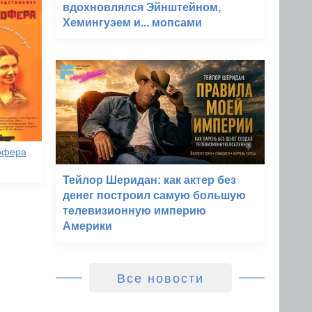
вдохновлялся Эйнштейном,
Хемингуэем и... мопсами
офера
Тейлор Шеридан: как актер без
денег построил самую большую
телевизионную империю
Америки
Все новости