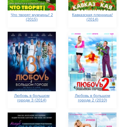
Что творят мужчины! 2
Кавказская пленница!
(2015)
(2014)
Любовь в большом
Любовь в большом
городе 3 (2014)
городе 2 (2010)