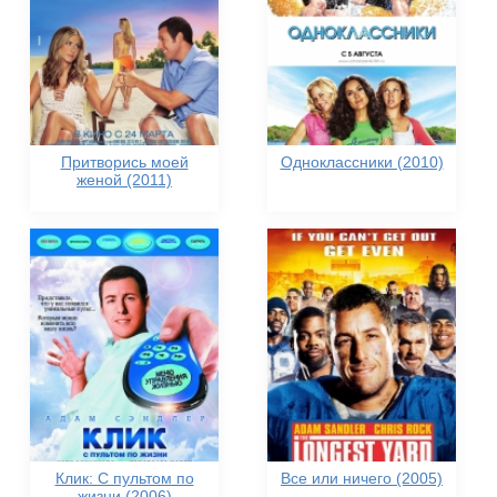
Притворись моей
Одноклассники (2010)
женой (2011)
Клик: С пультом по
Все или ничего (2005)
жизни (2006)