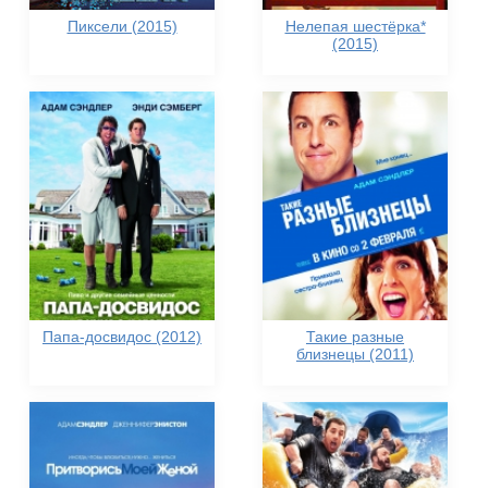
Пиксели (2015)
Нелепая шестёрка*
(2015)
Папа-досвидос (2012)
Такие разные
близнецы (2011)