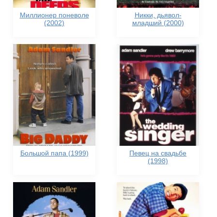
Миллионер поневоле
Никки, дьявол-
(2002)
младший (2000)
Большой папа (1999)
Певец на свадьбе
(1998)