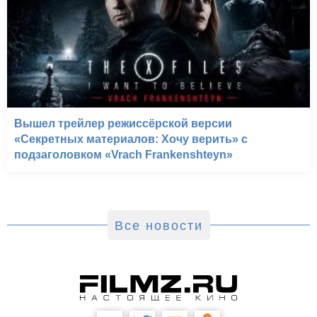
Вышел трейлер режиссёрской версии
«Секретных материалов: Хочу верить» с
подзаголовком «Vrach Frankenshteyn»
Все новости