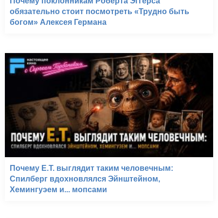
Почему поклонникам Роберта Эггерса
обязательно стоит посмотреть «Трудно быть
богом» Алексея Германа
Почему E.T. выглядит таким человечным:
Спилберг вдохновлялся Эйнштейном,
Хемингуэем и... мопсами