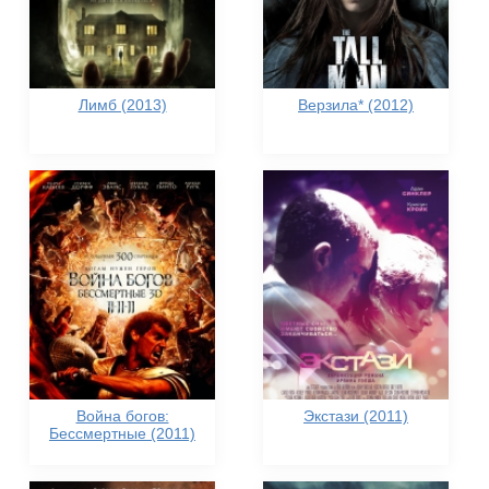
Лимб (2013)
Верзила* (2012)
Война богов:
Экстази (2011)
Бессмертные (2011)