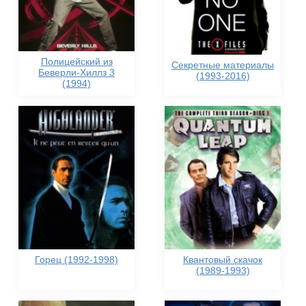
Полицейский из
Секретные материалы
Беверли-Хиллз 3
(1993-2016)
(1994)
Горец (1992-1998)
Квантовый скачок
(1989-1993)