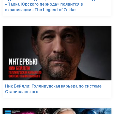
«Парка Юрского периода» появится в
экранизации «The Legend of Zelda»
Ник Бейлли: Голливудская карьера по системе
Станиславского