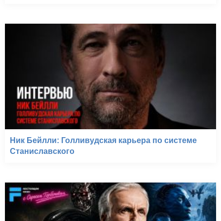
Ник Бейлли: Голливудская карьера по системе
Станиславского