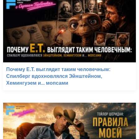
Почему E.T. выглядит таким человечным:
Спилберг вдохновлялся Эйнштейном,
Хемингуэем и... мопсами