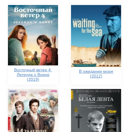
Восточный ветер 4:
В ожидании моря
Легенда о Воине
(2012)
(2019)