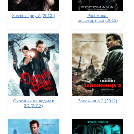
Хэмлок Гроув* (2013-)
Росомаха:
Бессмертный (2013)
Охотники на ведьм в
Заложница 2 (2012)
3D (2013)