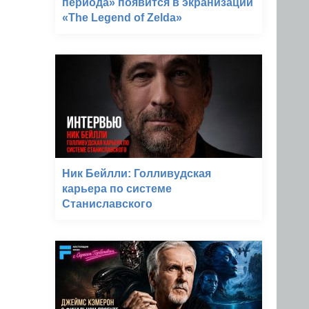
периода» появится в экранизации
«The Legend of Zelda»
Ник Бейлли: Голливудская
карьера по системе
Станиславского