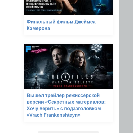
Финальный фильм Джеймса
Кэмерона
Вышел трейлер режиссёрской
версии «Секретных материалов:
Хочу верить» с подзаголовком
«Vrach Frankenshteyn»