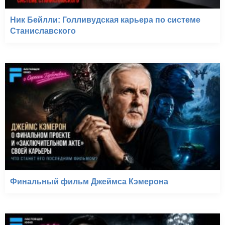
Ник Бейлли: Голливудская карьера по системе
Станиславского
Финальный фильм Джеймса Кэмерона