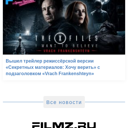
Вышел трейлер режиссёрской версии
«Секретных материалов: Хочу верить» с
подзаголовком «Vrach Frankenshteyn»
Все новости