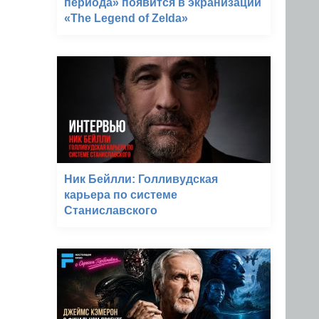
периода» появится в экранизации
«The Legend of Zelda»
Ник Бейлли: Голливудская
карьера по системе
Станиславского