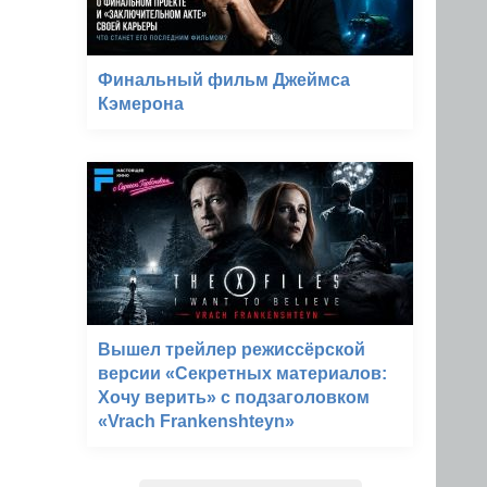
Финальный фильм Джеймса
Кэмерона
Вышел трейлер режиссёрской
версии «Секретных материалов:
Хочу верить» с подзаголовком
«Vrach Frankenshteyn»