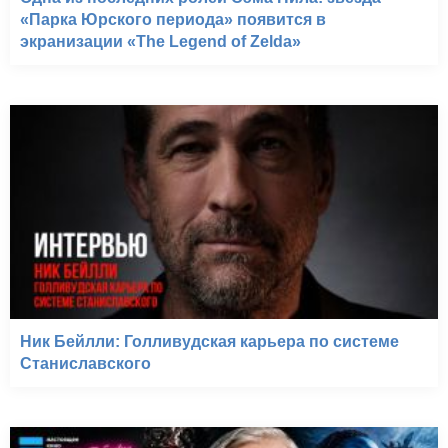
«Парка Юрского периода» появится в
экранизации «The Legend of Zelda»
Ник Бейлли: Голливудская карьера по системе
Станиславского