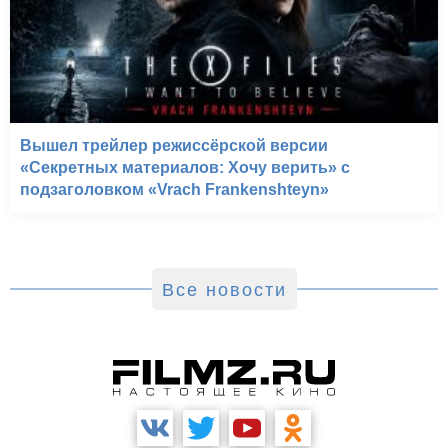
Вышел трейлер режиссёрской версии
«Секретных материалов: Хочу верить» с
подзаголовком «Vrach Frankenshteyn»
Все новости